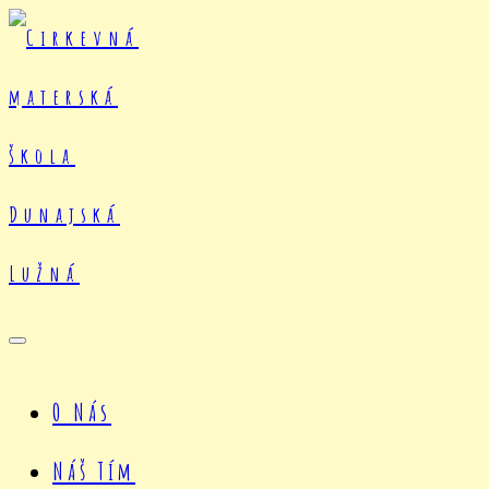
O Nás
Náš Tím